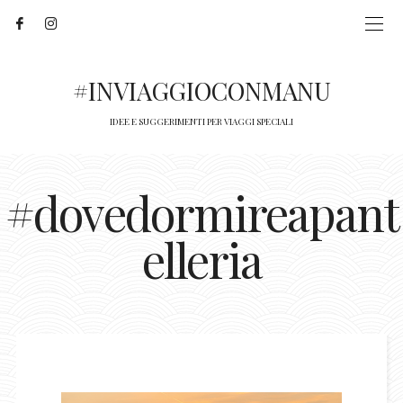
#INVIAGGIOCONMANU
IDEE E SUGGERIMENTI PER VIAGGI SPECIALI
#dovedormireapant
elleria