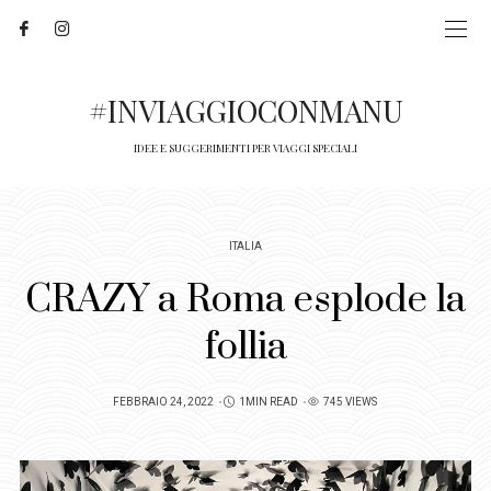
#INVIAGGIOCONMANU
IDEE E SUGGERIMENTI PER VIAGGI SPECIALI
ITALIA
CRAZY a Roma esplode la
follia
POSTED
FEBBRAIO 24, 2022
1MIN READ
745 VIEWS
ON