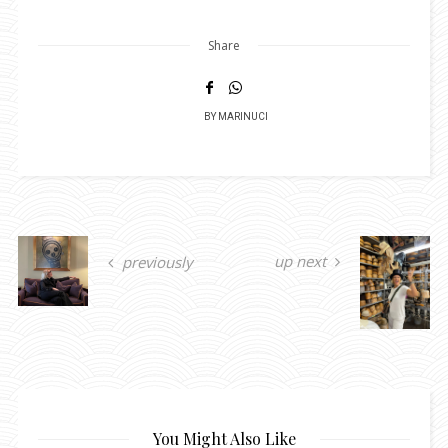
Share
BY
MARINUCI
up next
previously
You Might Also Like