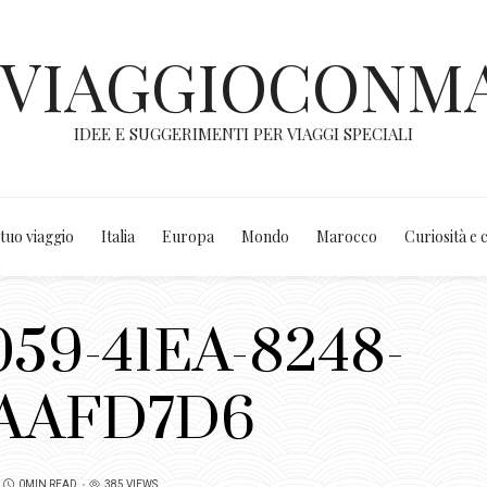
NVIAGGIOCONM
IDEE E SUGGERIMENTI PER VIAGGI SPECIALI
 tuo viaggio
Italia
Europa
Mondo
Marocco
Curiosità e 
59-41EA-8248-
AAFD7D6
0MIN READ
385 VIEWS