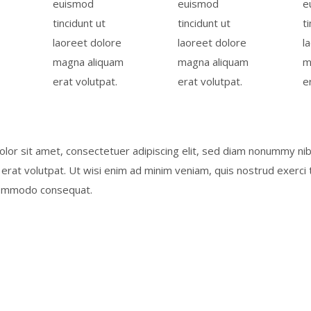
euismod
euismod
e
tincidunt ut
tincidunt ut
t
laoreet dolore
laoreet dolore
l
magna aliquam
magna aliquam
m
erat volutpat.
erat volutpat.
e
lor sit amet, consectetuer adipiscing elit, sed diam nonummy nib
rat volutpat. Ut wisi enim ad minim veniam, quis nostrud exerci ta
commodo consequat.