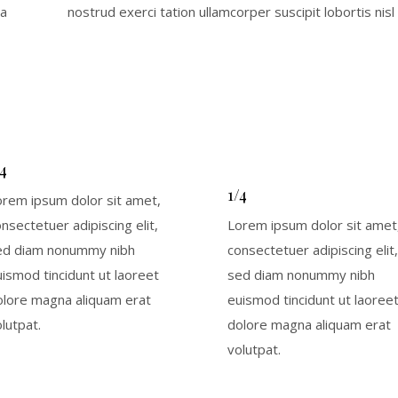
na
nostrud exerci tation ullamcorper suscipit lobortis ni
/4
1/4
orem ipsum dolor sit amet,
nsectetuer adipiscing elit,
Lorem ipsum dolor sit amet
ed diam nonummy nibh
consectetuer adipiscing elit,
ismod tincidunt ut laoreet
sed diam nonummy nibh
olore magna aliquam erat
euismod tincidunt ut laoree
lutpat.
dolore magna aliquam erat
volutpat.