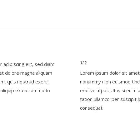
1/2
 adipiscing elit, sed diam
et dolore magna aliquam
Lorem ipsum dolor sit amet,
am, quis nostrud exerci
nonummy nibh euismod tinci
ut aliquip ex ea commodo
erat volutpat. Ut wisi enim
tation ullamcorper suscipit 
consequat.