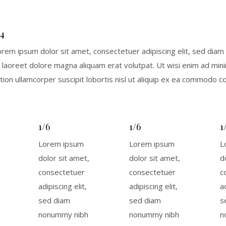
/4
orem ipsum dolor sit amet, consectetuer adipiscing elit, sed dia
 laoreet dolore magna aliquam erat volutpat. Ut wisi enim ad min
tion ullamcorper suscipit lobortis nisl ut aliquip ex ea commodo c
1/6
1/6
1
Lorem ipsum
Lorem ipsum
L
dolor sit amet,
dolor sit amet,
d
consectetuer
consectetuer
c
adipiscing elit,
adipiscing elit,
ad
sed diam
sed diam
s
nonummy nibh
nonummy nibh
n