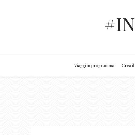
#I
Viaggi in programma
Crea il