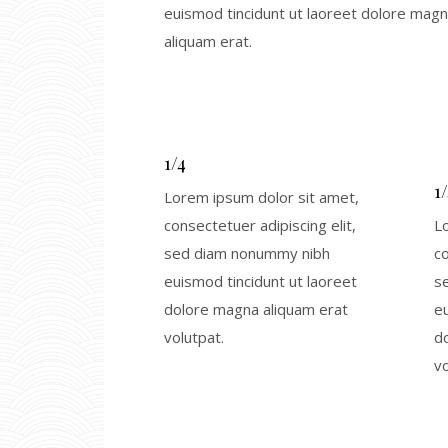
euismod tincidunt ut laoreet dolore mag
aliquam erat.
1/4
1
Lorem ipsum dolor sit amet,
consectetuer adipiscing elit,
L
sed diam nonummy nibh
co
euismod tincidunt ut laoreet
s
dolore magna aliquam erat
eu
volutpat.
d
vo