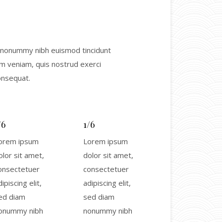
m nonummy nibh euismod tincidunt
im veniam, quis nostrud exerci
onsequat.
/6
1/6
orem ipsum
Lorem ipsum
olor sit amet,
dolor sit amet,
onsectetuer
consectetuer
ipiscing elit,
adipiscing elit,
ed diam
sed diam
onummy nibh
nonummy nibh