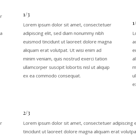
1/3
r
1
Lorem ipsum dolor sit amet, consectetuer
na
adipiscing elit, sed diam nonummy nibh
L
euismod tincidunt ut laoreet dolore magna
a
aliquam erat volutpat. Ut wisi enim ad
e
p
minim veniam, quis nostrud exerci tation
a
ullamcorper suscipit lobortis nisl ut aliquip
m
ex ea commodo consequat.
u
e
2/3
r
Lorem ipsum dolor sit amet, consectetuer adipiscing
tincidunt ut laoreet dolore magna aliquam erat volutpa