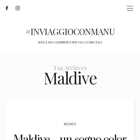
#INVIAGGIOCONMANU
IDEE E SUGGERIMENTI PER VIAGGI SPECIALI
Tag Archives
Maldive
MONDO
Maldive…un sogno color